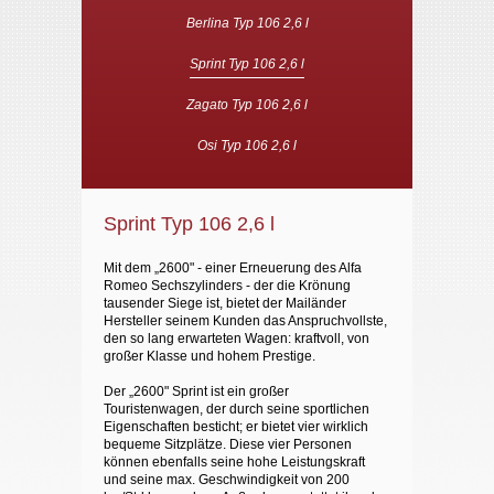
Berlina Typ 106 2,6 l
An- und Verkauf
Sprint Typ 106 2,6 l
Links
Zagato Typ 106 2,6 l
Impressum
Osi Typ 106 2,6 l
Datenschutz
Sprint Typ 106 2,6 l
Mit dem „2600" - einer Erneuerung des Alfa
Romeo Sechszylinders - der die Krönung
tausender Siege ist, bietet der Mailänder
Hersteller seinem Kunden das Anspruchvollste,
den so lang erwarteten Wagen: kraftvoll, von
großer Klasse und hohem Prestige.
Der „2600" Sprint ist ein großer
Touristenwagen, der durch seine sportlichen
Eigenschaften besticht; er bietet vier wirklich
bequeme Sitzplätze. Diese vier Personen
können ebenfalls seine hohe Leistungskraft
und seine max. Geschwindigkeit von 200