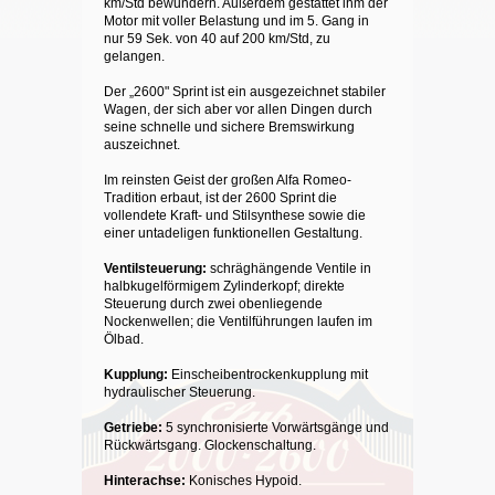
km/Std bewundern. Außerdem gestattet ihm der
Motor mit voller Belastung und im 5. Gang in
nur 59 Sek. von 40 auf 200 km/Std, zu
gelangen.
Der „2600" Sprint ist ein ausgezeichnet stabiler
Wagen, der sich aber vor allen Dingen durch
seine schnelle und sichere Bremswirkung
auszeichnet.
Im reinsten Geist der großen Alfa Romeo-
Tradition erbaut, ist der 2600 Sprint die
vollendete Kraft- und Stilsynthese sowie die
einer untadeligen funktionellen Gestaltung.
Ventilsteuerung:
schräghängende Ventile in
halbkugelförmigem Zylinderkopf; direkte
Steuerung durch zwei obenliegende
Nockenwellen; die Ventilführungen laufen im
Ölbad.
Kupplung:
Einscheibentrockenkupplung mit
hydraulischer Steuerung.
Getriebe:
5 synchronisierte Vorwärtsgänge und
Rückwärtsgang. Glockenschaltung.
Hinterachse:
Konisches Hypoid.