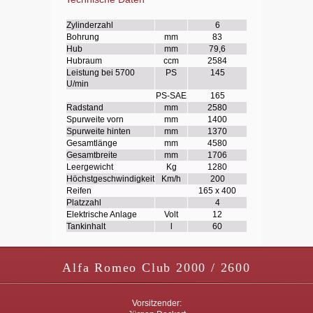
Zylinderzahl
6
Bohrung
mm
83
Hub
mm
79,6
Hubraum
ccm
2584
Leistung bei 5700
PS
145
U/min
PS-SAE
165
Radstand
mm
2580
Spurweite vorn
mm
1400
Spurweite hinten
mm
1370
Gesamtlänge
mm
4580
Gesamtbreite
mm
1706
Leergewicht
Kg
1280
Höchstgeschwindigkeit
Km/h
200
Reifen
165 x 400
Platzzahl
4
Elektrische Anlage
Volt
12
Tankinhalt
l
60
Alfa Romeo Club 2000 / 2600
Vorsitzender: