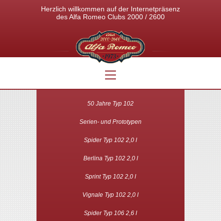
Herzlich willkommen auf der Internetpräsenz
des Alfa Romeo Clubs 2000 / 2600
Über uns
50 Jahre Typ 102
Serien- und Prototypen
Fahrzeuge
Spider Typ 102 2,0 l
Clubgalerie
Berlina Typ 102 2,0 l
Termine
Sprint Typ 102 2,0 l
Fotogalerie
Vignale Typ 102 2,0 l
Spider Typ 106 2,6 l
Clubmagazin Kleeblatt